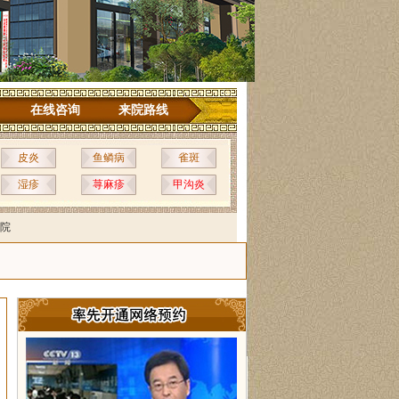
在线咨询
来院路线
皮炎
鱼鳞病
雀斑
湿疹
荨麻疹
甲沟炎
院