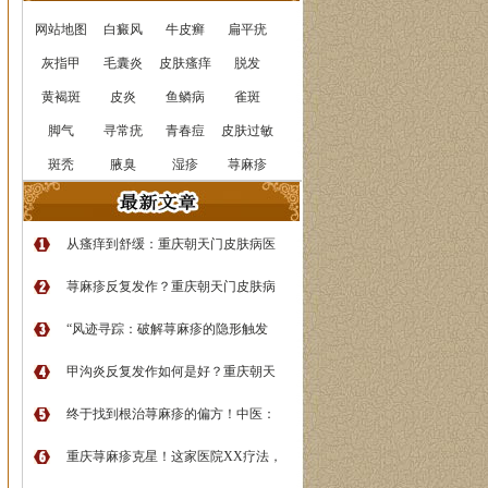
网站地图
白癜风
牛皮癣
扁平疣
灰指甲
毛囊炎
皮肤瘙痒
脱发
黄褐斑
皮炎
鱼鳞病
雀斑
脚气
寻常疣
青春痘
皮肤过敏
斑秃
腋臭
湿疹
荨麻疹
从瘙痒到舒缓：重庆朝天门皮肤病医
荨麻疹反复发作？重庆朝天门皮肤病
“风迹寻踪：破解荨麻疹的隐形触发
甲沟炎反复发作如何是好？重庆朝天
终于找到根治荨麻疹的偏方！中医：
重庆荨麻疹克星！这家医院XX疗法，