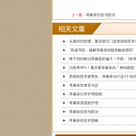
上一篇：
荨麻疹症状与防治
从瘙痒到舒缓：重庆朝天门皮肤病医院专
“风迹寻踪：破解荨麻疹的隐形触发密码”
终于找到根治荨麻疹的偏方！中医：1味
治愈率99%！重庆看荨麻疹的＂神仙医院
西南医院专家警告：荨麻疹治疗这3个误
荨麻疹饮食宜与忌
荨麻疹日常护理指南
荨麻疹原因及护理
荨麻疹症状与防治
荨麻疹的应对策略