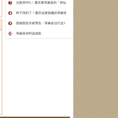
治愈率99%！重庆看荨麻疹的＂神仙
终于找到了！重庆这家隐藏的荨麻疹
西南医院专家警告：荨麻疹治疗这3
荨麻疹何时该就医