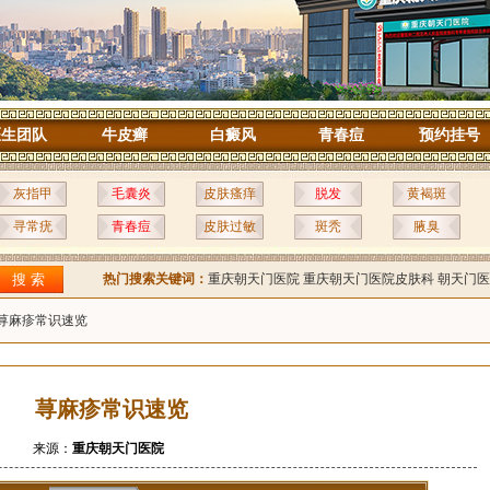
医生团队
牛皮癣
白癜风
青春痘
预约挂号
灰指甲
毛囊炎
皮肤瘙痒
脱发
黄褐斑
寻常疣
青春痘
皮肤过敏
斑秃
腋臭
热门搜索关键词：
重庆朝天门医院
重庆朝天门医院皮肤科
朝天门医
 荨麻疹常识速览
荨麻疹常识速览
来源：
重庆朝天门医院