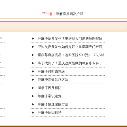
下一篇：
荨麻疹原因及护理
注
荨麻疹反复发作？重庆朝天门皮肤病医院解
甲沟炎反复发作如何是好？重庆朝天门医院
草
重庆荨麻疹克星！这家医院XX疗法，72小时
＂
终于找到了！重庆这家隐藏的荨麻疹专科，
区
荨麻疹何时该就医
荨麻疹高效治疗方法
湿疹原因及预防
荨麻疹常识速览
荨麻疹快速缓解方法
荨麻疹病因探秘