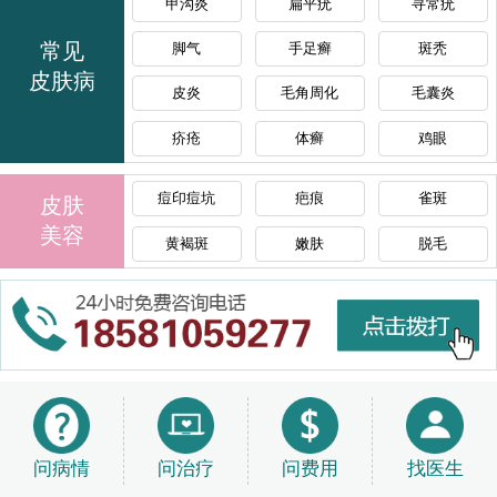
甲沟炎
扁平疣
寻常疣
常见
脚气
手足癣
斑秃
皮肤病
皮炎
毛角周化
毛囊炎
疥疮
体癣
鸡眼
痘印痘坑
疤痕
雀斑
皮肤
美容
黄褐斑
嫩肤
脱毛
问病情
问治疗
问费用
找医生