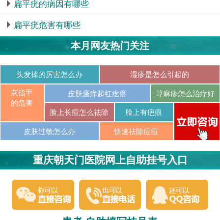
扁平疣的病因有哪些
扁平疣危害有哪些
本月网友热门关注
头发掉的厉害怎么办
湿疹是怎么引起的
灰指甲
皮肤瘙痒起红疙瘩
荨麻疹怎么治疗好
的危害
脸上长痘怎么祛除
脸上有疤痕
皮肤过敏怎么办
快速祛除痘痘
重庆朝天门医院网上自助挂号入口