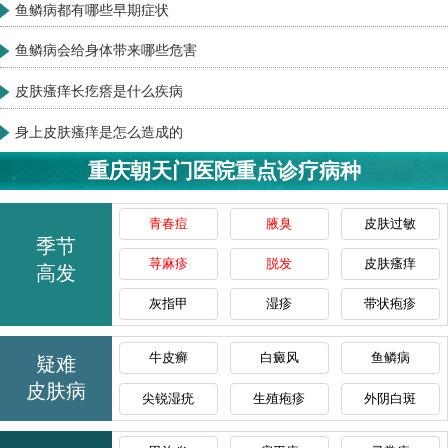
鱼鳞病都有哪些早期症状
鱼鳞病会给身体带来哪些危害
皮肤瘙痒长疙瘩是什么疾病
身上皮肤瘙痒是怎么造成的
重庆朝天门医院重点诊疗病种
青春痘
腋臭
皮肤过敏
季节
荨麻疹
脱发
皮肤瘙痒
高发
灰指甲
湿疹
带状疱疹
牛皮癣
白癜风
鱼鳞病
疑难
皮肤病
尖锐湿疣
生殖疱疹
外阴白斑