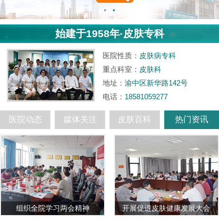
始建于1958年·皮肤专科
医院性质：
皮肤病专科
重点科室：
皮肤科
地址：
渝中区新华路142号
电话：
18581059277
医院动态
媒体关注
皮肤百科
热门资讯
组织全院学习两会精神
开展促进皮肤健康发展大会