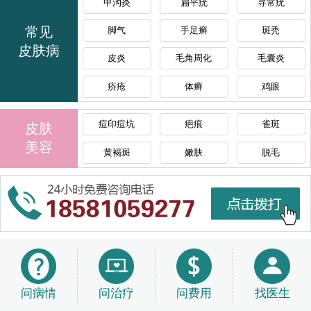
甲沟炎
扁平疣
寻常疣
常见
脚气
手足癣
斑秃
皮肤病
皮炎
毛角周化
毛囊炎
疥疮
体癣
鸡眼
痘印痘坑
疤痕
雀斑
皮肤
美容
黄褐斑
嫩肤
脱毛
问病情
问治疗
问费用
找医生