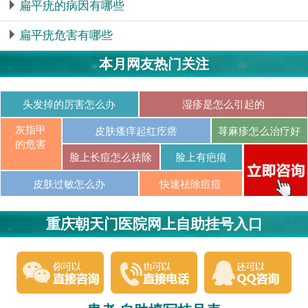
扁平疣的病因有哪些
扁平疣危害有哪些
本月网友热门关注
头发掉的厉害怎么办
湿疹是怎么引起的
灰指甲
皮肤瘙痒起红疙瘩
荨麻疹怎么治疗好
的危害
脸上长痘怎么祛除
脸上有疤痕
皮肤过敏怎么办
快速祛除痘痘
重庆朝天门医院网上自助挂号入口