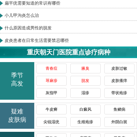
些
鱼鳞病都有哪些早期症状
鱼鳞病会给身体带来哪些危
皮肤瘙痒长疙瘩是什么疾病
忌哪些
身上皮肤瘙痒是怎么造成的
重庆朝天门医院重点诊疗病种
青春痘
腋臭
皮肤过敏
季节
荨麻疹
脱发
皮肤瘙痒
高发
灰指甲
湿疹
带状疱疹
牛皮癣
白癜风
鱼鳞病
疑难
皮肤病
尖锐湿疣
生殖疱疹
外阴白斑