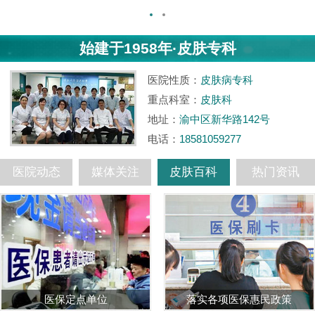
始建于1958年·皮肤专科
医院性质：
皮肤病专科
重点科室：
皮肤科
地址：
渝中区新华路142号
电话：
18581059277
医院动态
媒体关注
皮肤百科
热门资讯
落实各项医保惠民政策
组织全院学习两会精神