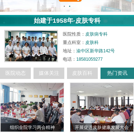
始建于1958年·皮肤专科
医院性质：
皮肤病专科
重点科室：
皮肤科
地址：
渝中区新华路142号
电话：
18581059277
医院动态
媒体关注
皮肤百科
热门资讯
组织全院学习两会精神
开展促进皮肤健康发展大会