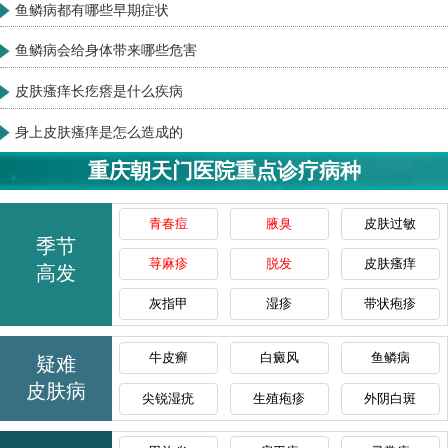
鱼鳞病都有哪些早期症状
鱼鳞病会给身体带来哪些危害
皮肤瘙痒长疙瘩是什么疾病
身上皮肤瘙痒是怎么造成的
重庆朝天门医院重点诊疗病种
青春痘
腋臭
皮肤过敏
季节
荨麻疹
脱发
皮肤瘙痒
高发
灰指甲
湿疹
带状疱疹
牛皮癣
白癜风
鱼鳞病
疑难
皮肤病
尖锐湿疣
生殖疱疹
外阴白斑