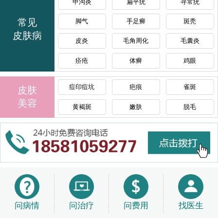
甲沟炎
扁平疣
寻常疣
常见
脚气
手足癣
斑秃
皮肤病
皮炎
毛角周化
毛囊炎
疥疮
体癣
鸡眼
痘印痘坑
疤痕
雀斑
皮肤
美容
黄褐斑
嫩肤
脱毛
问病情
问治疗
问费用
找医生