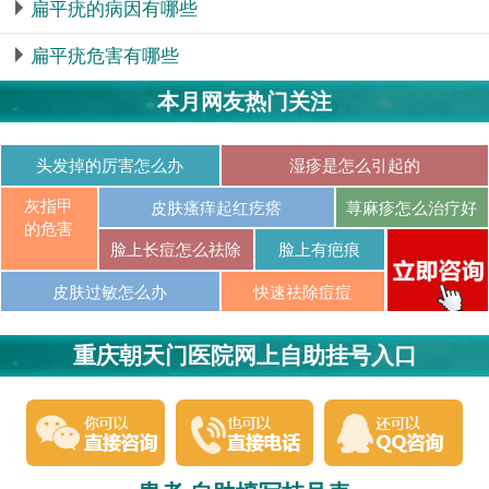
扁平疣的病因有哪些
扁平疣危害有哪些
本月网友热门关注
头发掉的厉害怎么办
湿疹是怎么引起的
灰指甲
皮肤瘙痒起红疙瘩
荨麻疹怎么治疗好
的危害
脸上长痘怎么祛除
脸上有疤痕
皮肤过敏怎么办
快速祛除痘痘
重庆朝天门医院网上自助挂号入口